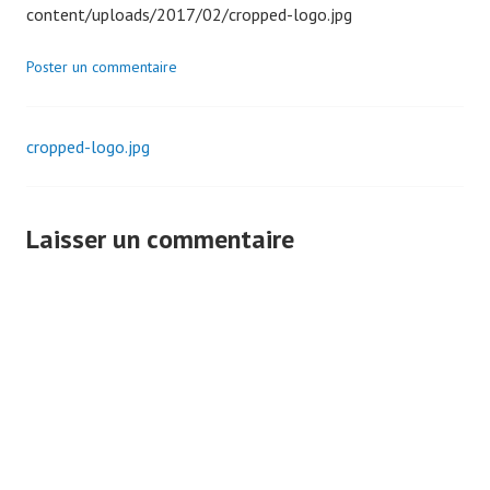
content/uploads/2017/02/cropped-logo.jpg
r
2
Poster un commentaire
0
1
7
cropped-logo.jpg
Navigation
des
Laisser un commentaire
articles