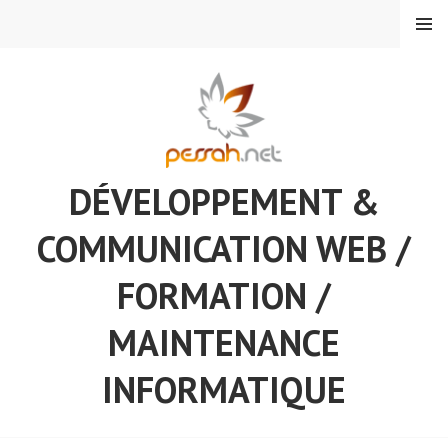
Aller
MENU
au
contenu
principal
DÉVELOPPEMENT &
COMMUNICATION WEB /
FORMATION /
MAINTENANCE
INFORMATIQUE