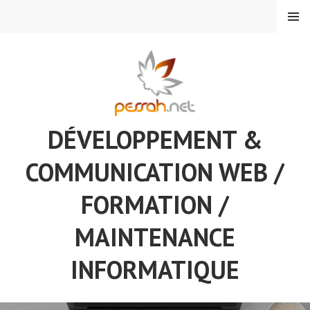
Aller
MENU
au
contenu
principal
DÉVELOPPEMENT &
COMMUNICATION WEB /
FORMATION /
MAINTENANCE
INFORMATIQUE